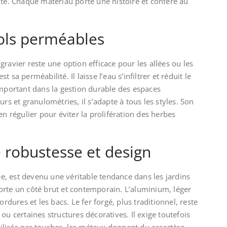
ité. Chaque matériau porte une histoire et confère au
sols perméables
ravier reste une option efficace pour les allées ou les
 sa perméabilité. Il laisse l’eau s’infiltrer et réduit le
important dans la gestion durable des espaces
urs et granulométries, il s’adapte à tous les styles. Son
en régulier pour éviter la prolifération des herbes
 robustesse et design
lée, est devenu une véritable tendance dans les jardins
orte un côté brut et contemporain. L’aluminium, léger
ordures et les bacs. Le fer forgé, plus traditionnel, reste
ou certaines structures décoratives. Il exige toutefois
Utilisés par touches, les métaux donnent du caractère