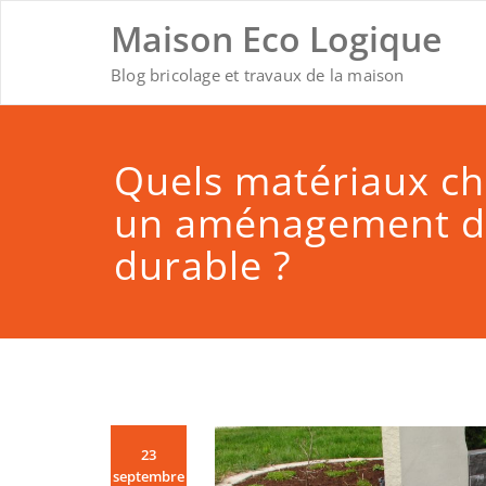
Skip
Maison Eco Logique
to
content
Blog bricolage et travaux de la maison
Quels matériaux ch
un aménagement de
durable ?
23
septembre