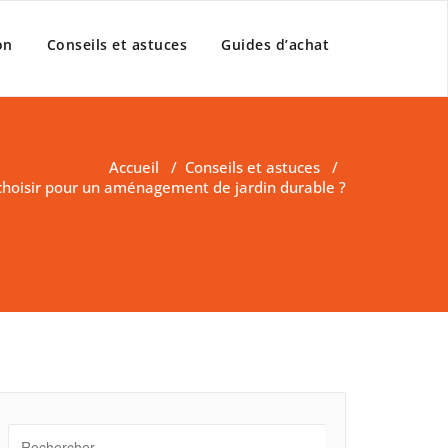
on
Conseils et astuces
Guides d’achat
Accueil
/
Conseils et astuces
/
hoisir pour un aménagement de jardin durable ?